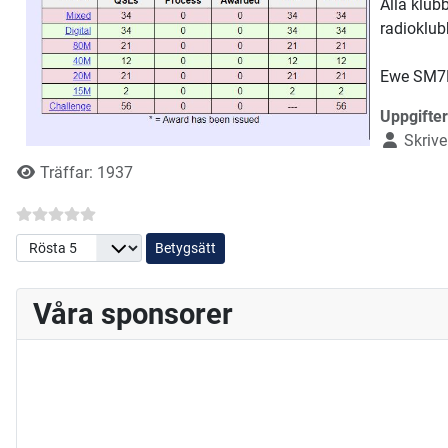
Alla klub
radioklub
Ewe SM7
Uppgifter
Skriv
Träffar: 1937
Betygsätt
Våra sponsorer