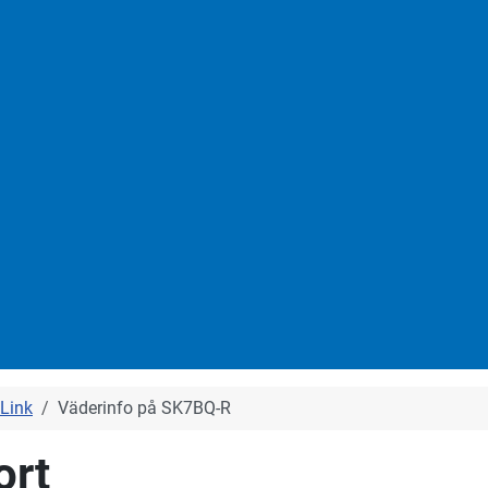
Link
Väderinfo på SK7BQ-R
ort