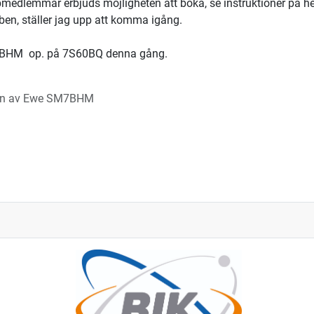
bmedlemmar erbjuds möjligheten att boka, se instruktioner på h
ben, ställer jag upp att komma igång.
BHM op. på 7S60BQ denna gång.
en av
Ewe SM7BHM