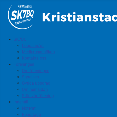
SK7BQ
Logga in/ut
Medlemsansökan
Kontakta oss
Föreningen
Om föreningen
Styrelsen
Övriga uppdrag
Om hemsidan
Stöd vår förening
Innehåll
Noterat
Reportage