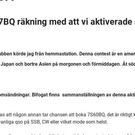
7BQ räkning med att vi aktiverade 
lubben körde jag från hemmastation. Denna contest är en amer
om Japan och bortre Asien på morgonen och förmiddagen. Åt söder
omsändningar. Bifogat finns sammanställningen av denna aktiv
s att någon annan tar chansen att boka 7S60BQ, det är riktigt ku
vanliga qso på SSB, CW eller vilket mode som helst.