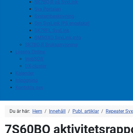
SK7BQ-R på SvxLink
Svx Portalen
Systembeskrivning
Om SvxLink (På engelska)
SK7RFL SvxLink
SM5GXQ SvxLink info
SK7BQ-R Bruksanvisning
Lyssna Online
WebSDR
DX-cluster
Kalender
Inloggning
Kontakta oss
Du är här:
Hem
Innehåll
Publ. artiklar
Repeater Svx
7S60BQ aktivitetsrapp