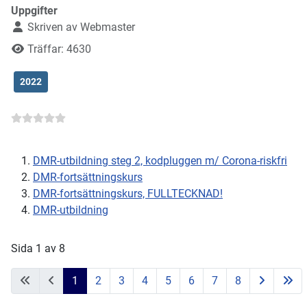
Uppgifter
Skriven av
Webmaster
Träffar: 4630
2022
DMR-utbildning steg 2, kodpluggen m/ Corona-riskfri
DMR-fortsättningskurs
DMR-fortsättningskurs, FULLTECKNAD!
DMR-utbildning
Sida 1 av 8
1
2
3
4
5
6
7
8