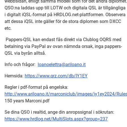
webbsidan, enligt samma modell som för det andra diplomet
QSO:na laddas upp till LOTW och digitala QSL är tillgängliga
i digitalt iQSL-format på HRDLOG.net-plattformen. Observera
att dessa iQSL inte gäller för de stora diplomen som DXCC
etc.
Pappers-QSL kan endast fås direkt via Clublog OQRS med
betalning via PayPal av ovan nämnda orsak, inga pappers-
QSL via byrån alltså.
Info och frågor:
loanoelettra@ariloano.it
Hemsida:
https://www.qrz.com/db/IY1EY
Regler i pdf-format på engelska:
http://www.ariloano.it/marconiclub/images/iy1ey2024/Rule
150 years Marconi.pdf
Se dina QSO i realtid, ange din anropssignal i sökrutan:
https://www.hrdlog.net/MultiSlots.aspx?group=237