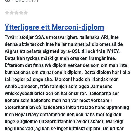
Träffar: 2171
Ytterligare ett Marconi-diplom
Tyvärr stödjer SSA:s motsvarighet, italienska ARI, inte
denna aktivitet och inte heller namnet på diplomet så de
vägrar att befatta sig med byrå-QSL till och från IY1EY.
Detta kan tyckas märkligt men orsaken framgår inte.
Eftersom det finns två diplom verkar det som om man inte
kunnat enas om ett nationellt diplom. Detta diplom har i alla
fall regler på engelska. Marconi hade en irländsk mor,
Annie Jameson, från familjen som ägde Jamesons
whiskeydestillerier och en italiensk far. Italienarna ser
honom som italienare men han var mest verksam i
Storbritannien då italienarna initialt ratade hans uppfinning
men Royal Navy omfamnade den och hans mor tog den
unge Guglielmo till Storbritannien av det skälet. Märkligt
nog finns vad jag kan se inget brittiskt diplom. De brukar