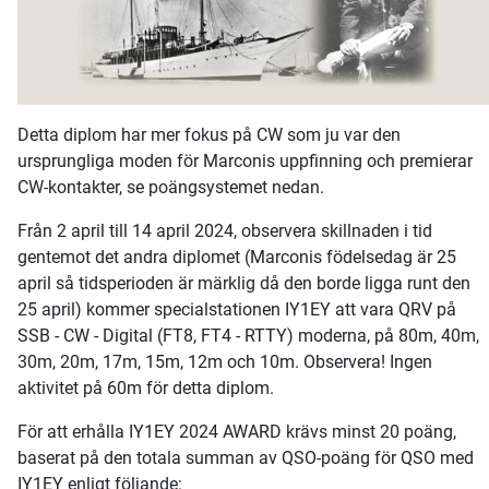
Detta diplom har mer fokus på CW som ju var den
ursprungliga moden för Marconis uppfinning och premierar
CW-kontakter, se poängsystemet nedan.
Från 2 april till 14 april 2024, observera skillnaden i tid
gentemot det andra diplomet (Marconis födelsedag är 25
april så tidsperioden är märklig då den borde ligga runt den
25 april) kommer specialstationen IY1EY att vara QRV på
SSB - CW - Digital (FT8, FT4 - RTTY) moderna, på 80m, 40m,
30m, 20m, 17m, 15m, 12m och 10m. Observera! Ingen
aktivitet på 60m för detta diplom.
För att erhålla IY1EY 2024 AWARD krävs minst 20 poäng,
baserat på den totala summan av QSO-poäng för QSO med
IY1EY enligt följande: