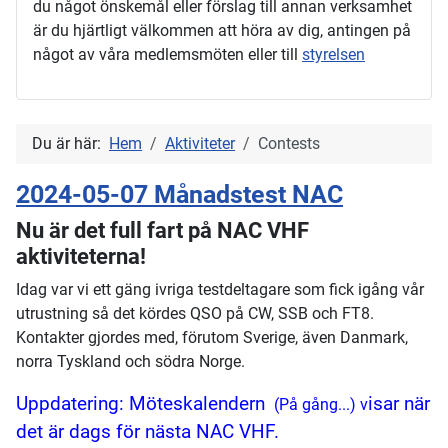
du något önskemål eller förslag till annan verksamhet
är du hjärtligt välkommen att höra av dig, antingen på
något av våra medlemsmöten eller till
styrelsen
Du är här:
Hem
Aktiviteter
Contests
2024-05-07 Månadstest NAC
Nu är det full fart på NAC VHF
aktiviteterna!
Idag var vi ett gäng ivriga testdeltagare som fick igång vår
utrustning så det kördes QSO på CW, SSB och FT8.
Kontakter gjordes med, förutom Sverige, även Danmark,
norra Tyskland och södra Norge.
Uppdatering: Möteskalendern
isar när
(På gång...) v
det är dags för nästa NAC VHF.