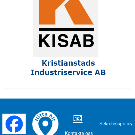
📧
Sekretesspolicy
Kontakta oss