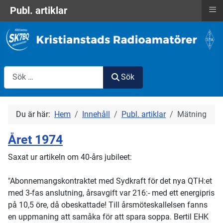
≡
Publ. artiklar
Sök
Sök
Du är här:
Hem
Innehåll
Publ. artiklar
Mätning
Året 1974
Saxat ur artikeln om 40-års jubileet:
"Abonnemangskontraktet med Sydkraft för det nya QTH:et
med 3-fas anslutning, årsavgift var 216:- med ett energipris
på 10,5 öre, då obeskattade! Till årsmöteskallelsen fanns
en uppmaning att samåka för att spara soppa. Bertil EHK