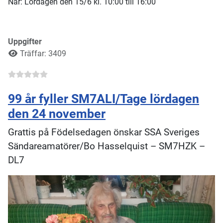
När: Lördagen den 15/6 kl. 10:00 till 16:00
Uppgifter
Träffar: 3409
99 år fyller SM7ALI/Tage lördagen
den 24 november
Grattis på Födelsedagen önskar SSA Sveriges
Sändareamatörer/Bo Hasselquist – SM7HZK –
DL7