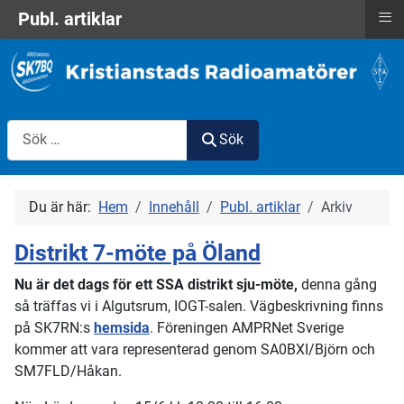
≡
Publ. artiklar
Sök
Sök
Du är här:
Hem
Innehåll
Publ. artiklar
Arkiv
Distrikt 7-möte på Öland
Nu är det dags för ett SSA distrikt sju-möte,
denna gång
så träffas vi i Algutsrum, IOGT-salen. Vägbeskrivning finns
på SK7RN:s
hemsida
. Föreningen AMPRNet Sverige
kommer att vara representerad genom SA0BXI/Björn och
SM7FLD/Håkan.