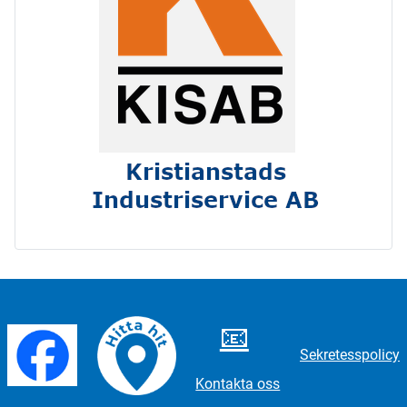
📧
Sekretesspolicy
Kontakta oss