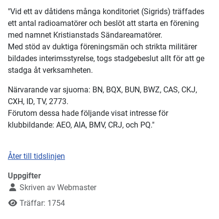
"Vid ett av dåtidens många konditoriet (Sigrids) träffades
ett antal radioamatörer och beslöt att starta en förening
med namnet Kristianstads Sändareamatörer.
Med stöd av duktiga föreningsmän och strikta militärer
bildades interimsstyrelse, togs stadgebeslut allt för att ge
stadga åt verksamheten.
Närvarande var sjuorna: BN, BQX, BUN, BWZ, CAS, CKJ,
CXH, ID, TV, 2773.
Förutom dessa hade följande visat intresse för
klubbildande: AEO, AIA, BMV, CRJ, och PQ."
Åter till tidslinjen
Uppgifter
Skriven av
Webmaster
Träffar: 1754