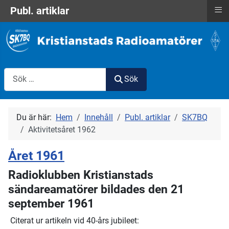
≡
Publ. artiklar
Sök
Sök
Du är här:
Hem
Innehåll
Publ. artiklar
SK7BQ
Aktivitetsåret 1962
Året 1961
Radioklubben Kristianstads
sändareamatörer bildades den 21
september 1961
Citerat ur artikeln vid 40-års jubileet: