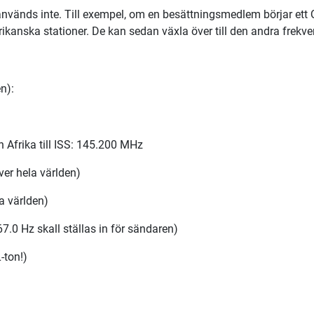
 används inte. Till exempel, om en besättningsmedlem börjar ett 
kanska stationer. De kan sedan växla över till den andra frekven
n):
h Afrika till ISS: 145.200 MHz
er hela världen)
a världen)
0 Hz skall ställas in för sändaren)
-ton!)