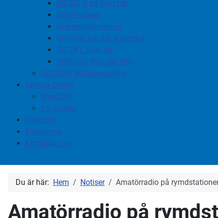
SK7BQ-R på SvxLink
Svx Portalen
Systembeskrivning
Om SvxLink (På engelska)
SK7RFL SvxLink
SM5GXQ SvxLink info
SK7BQ-R Bruksanvisning
Lyssna Online
WebSDR
DX-cluster
Kalender
Inloggning
Kontakta oss
Du är här:
Hem
Notiser
Amatörradio på rymdstatione
Amatörradio på rymdst