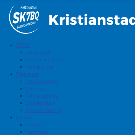
SK7BQ
Logga in/ut
Medlemsansökan
Kontakta oss
Föreningen
Om föreningen
Styrelsen
Övriga uppdrag
Om hemsidan
Stöd vår förening
Innehåll
Noterat
Reportage