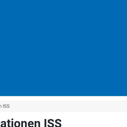
n ISS
ationen ISS