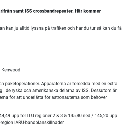
rifrån samt ISS crossbandrepeater. Här kommer
n kan ju alltid lyssna på trafiken och har du tur så kan du få
). Kenwood
h paketoperationer. Apparaterna är försedda med en extra
ing i de ryska och amerikanska delarna av ISS. Dessutom är
na för att underlätta för astronauterna som behöver
4,49 upp för ITU-regioner 2 & 3 & 145,80 ned / 145,20 upp
l-region IARU-bandplanskillnader.