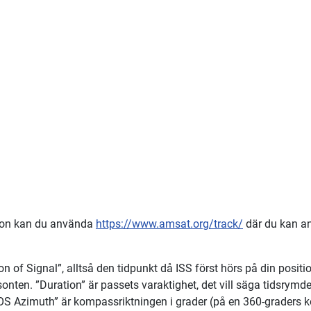
sition kan du använda
https://www.amsat.org/track/
där du kan an
 of Signal”, alltså den tidpunkt då ISS först hörs på din positi
isonten. ”Duration” är passets varaktighet, det vill säga tidsrym
 ”AOS Azimuth” är kompassriktningen i grader (på en 360-graders k