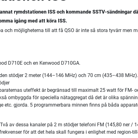
d annat rymdstationen ISS och kommande SSTV-sändningar dä
 komma igång med att köra ISS.
 och möjligheterna till att få QSO är inte så stora tyvärr men ma
nwood D710E och en Kenwood D710GA.
 den stödjer 2 meter (144–146 MHz) och 70 cm (435–438 MHz
ödjer
ernas uteffekt är begränsad till maximalt 25 watt för FM- oc
också ombyggda för speciella nätaggregat då det är olika spänn
etc. gjorda. 5 programmerbara minnen finns på båda apparater
vå av dessa kanaler på 2 m stödjer telefoni FM (145,80 ner / 14
ekvenser för att det hela skall fungera i enlighet med region-til