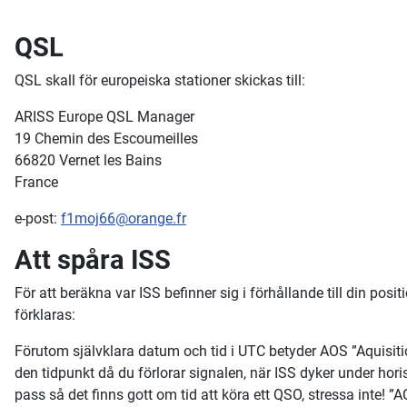
QSL
QSL skall för europeiska stationer skickas till:
ARISS Europe QSL Manager
19 Chemin des Escoumeilles
66820 Vernet les Bains
France
e-post:
f1moj66@orange.fr
Att spåra ISS
För att beräkna var ISS befinner sig i förhållande till din po
förklaras:
Förutom självklara datum och tid i UTC betyder AOS ”Aquisition
den tidpunkt då du förlorar signalen, när ISS dyker under hor
pass så det finns gott om tid att köra ett QSO, stressa inte!