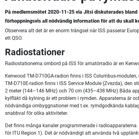
På medlemsmötet 2020-11-25 via Jitsi diskuterades blan
förhoppningsvis all nödvändig information för att du skall
Observera att det är en enorm trängsel när ISS passerar Europa
ett QSO.
Radiostationer
Radiostationerna ombord på ISS för amatörradio är en Ke
Kenwood TM-D710GA-radion finns i ISS Columbus-modulen,
TM-D710E-radion finns i ISS Service Module (Zvezda), den st
2 meter (144–146 MHz) och 70 cm (435–438 MHz) Båda apparat
kylfläkt då kylning är ett problem i rymden. Apparaterna är 
nödvändiga ombyggnationer med t.ex. rymdgodkända kablage 
snabbval för olika aktiviteter.
Det finns många kanaler programmerade i radioapparaterna. T
för ITU Region 1). Det är nödvändigt att använda två upplänkfr