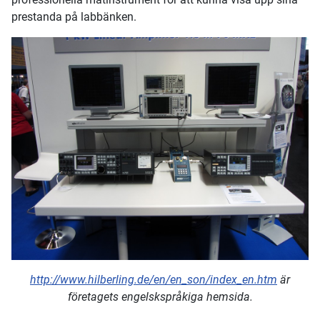
prestanda på labbänken.
http://www.hilberling.de/en/en_son/index_en.htm
är
företagets engelskspråkiga hemsida.