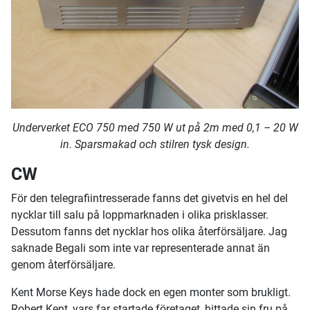
Underverket ECO 750 med 750 W ut på 2m med 0,1 – 20 W
in. Sparsmakad och stilren tysk design.
CW
För den telegrafiintresserade fanns det givetvis en hel del
nycklar till salu på loppmarknaden i olika prisklasser.
Dessutom fanns det nycklar hos olika återförsäljare. Jag
saknade Begali som inte var representerade annat än
genom återförsäljare.
Kent Morse Keys hade dock en egen monter som brukligt.
Robert Kent, vars far startade företaget, hittade sin fru på