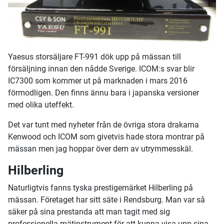
Yaesus storsäljare FT-991 dök upp på mässan till
försäljning innan den nådde Sverige. ICOM:s svar blir
IC7300 som kommer ut på marknaden i mars 2016
förmodligen. Den finns ännu bara i japanska versioner
med olika uteffekt.
Det var tunt med nyheter från de övriga stora drakarna
Kenwood och ICOM som givetvis hade stora montrar på
mässan men jag hoppar över dem av utrymmesskäl.
Hilberling
Naturligtvis fanns tyska prestigemärket Hilberling på
mässan. Företaget har sitt säte i Rendsburg. Man var så
säker på sina prestanda att man tagit med sig
professionella mätinstrument för att kunna visa upp sina