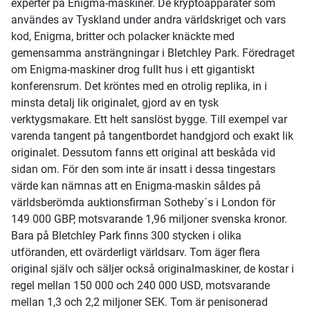
experter på Enigma-maskiner. De kryptoapparater som
användes av Tyskland under andra världskriget och vars
kod, Enigma, britter och polacker knäckte med
gemensamma ansträngningar i Bletchley Park. Föredraget
om Enigma-maskiner drog fullt hus i ett gigantiskt
konferensrum. Det kröntes med en otrolig replika, in i
minsta detalj lik originalet, gjord av en tysk
verktygsmakare. Ett helt sanslöst bygge. Till exempel var
varenda tangent på tangentbordet handgjord och exakt lik
originalet. Dessutom fanns ett original att beskåda vid
sidan om. För den som inte är insatt i dessa tingestars
värde kan nämnas att en Enigma-maskin såldes på
världsberömda auktionsfirman Sotheby´s i London för
149 000 GBP, motsvarande 1,96 miljoner svenska kronor.
Bara på Bletchley Park finns 300 stycken i olika
utföranden, ett ovärderligt världsarv. Tom äger flera
original själv och säljer också originalmaskiner, de kostar i
regel mellan 150 000 och 240 000 USD, motsvarande
mellan 1,3 och 2,2 miljoner SEK. Tom är penisonerad