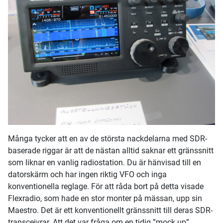
Många tycker att en av de största nackdelarna med SDR-
baserade riggar är att de nästan alltid saknar ett gränssnitt
som liknar en vanlig radiostation. Du är hänvisad till en
datorskärm och har ingen riktig VFO och inga
konventionella reglage. För att råda bort på detta visade
Flexradio, som hade en stor monter på mässan, upp sin
Maestro. Det är ett konventionellt gränssnitt till deras SDR-
transceivrar. Att det var fråga om en tidig ”mock up”