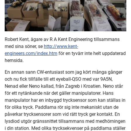
Robert Kent, ägare av R A Kent Engineering tillsammans
med sina söner, se
http://www.kent-
engineers.com/index.htm
för en tyvärr inte helt uppdaterad
hemsida.
En annan sann CW-entusiast som jag kört många gånger
och nu fick tillfälle till ett eyeball-QSO med var 9A5N,
Nenad eller Neno kallad, från Zagreb i Kroatien. Neno står
för ett nytänkande när det gäller manipulatorer. Hans
manipulator har en inbyggd trycksensor som kan ställas in
för olika tryck. Paddlarna rör sig inte mekaniskt utan de
påverkar trycksensorer som vid rätt tryck ger kontakt. En
lysdiod utgör gränssnittet tillsammans med medhörningen
i din station. Med olika trycksekvenser på paddlarna ställer