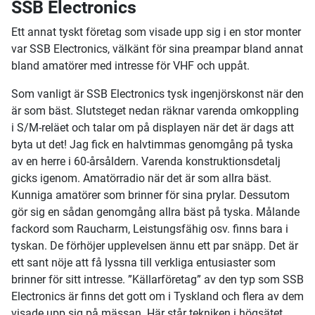
SSB Electronics
Ett annat tyskt företag som visade upp sig i en stor monter
var SSB Electronics, välkänt för sina preampar bland annat
bland amatörer med intresse för VHF och uppåt.
Som vanligt är SSB Electronics tysk ingenjörskonst när den
är som bäst. Slutsteget nedan räknar varenda omkoppling
i S/M-reläet och talar om på displayen när det är dags att
byta ut det! Jag fick en halvtimmas genomgång på tyska
av en herre i 60-årsåldern. Varenda konstruktionsdetalj
gicks igenom. Amatörradio när det är som allra bäst.
Kunniga amatörer som brinner för sina prylar. Dessutom
gör sig en sådan genomgång allra bäst på tyska. Målande
fackord som Raucharm, Leistungsfähig osv. finns bara i
tyskan. De förhöjer upplevelsen ännu ett par snäpp. Det är
ett sant nöje att få lyssna till verkliga entusiaster som
brinner för sitt intresse. ”Källarföretag” av den typ som SSB
Electronics är finns det gott om i Tyskland och flera av dem
visade upp sig på mässan. Här står tekniken i högsätet.