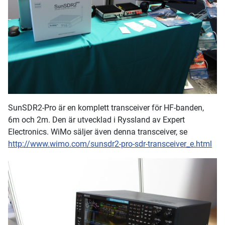
SunSDR2-Pro är en komplett transceiver för HF-banden,
6m och 2m. Den är utvecklad i Ryssland av Expert
Electronics. WiMo säljer även denna transceiver, se
http://www.wimo.com/sunsdr2-pro-sdr-transceiver_e.html