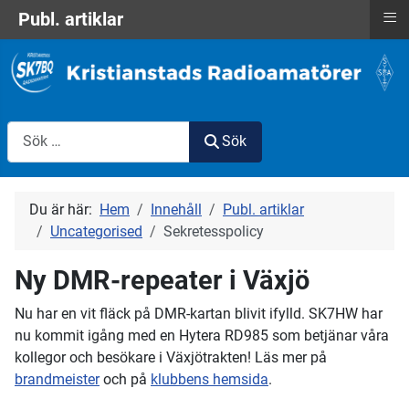
≡
Publ. artiklar
Sök
Sök
Du är här:
Hem
Innehåll
Publ. artiklar
Uncategorised
Sekretesspolicy
Ny DMR-repeater i Växjö
Nu har en vit fläck på DMR-kartan blivit ifylld. SK7HW har
nu kommit igång med en Hytera RD985 som betjänar våra
kollegor och besökare i Växjötrakten! Läs mer på
brandmeister
och på
klubbens hemsida
.