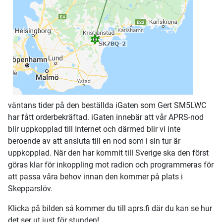
väntans tider på den beställda iGaten som Gert SM5LWC
har fått orderbekräftad. iGaten innebär att vår APRS-nod
blir uppkopplad till Internet och därmed blir vi inte
beroende av att ansluta till en nod som i sin tur är
uppkopplad. När den har kommit till Sverige ska den först
göras klar för inkoppling mot radion och programmeras för
att passa våra behov innan den kommer på plats i
Skepparslöv.
Klicka på bilden så kommer du till aprs.fi där du kan se hur
det ser ut just för stunden!