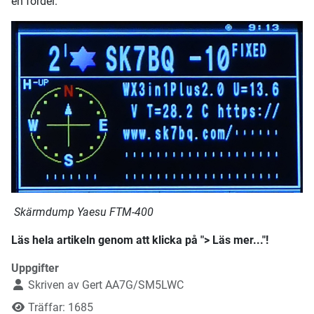
en fördel.
Skärmdump Yaesu FTM-400
Läs hela artikeln genom att klicka på "> Läs mer..."!
Uppgifter
Skriven av
Gert AA7G/SM5LWC
Träffar: 1685