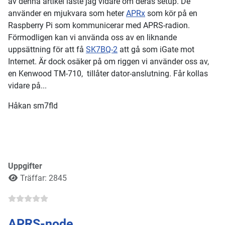
av denna artikel läste jag vidare om deras setup. De
använder en mjukvara som heter
APRx
som kör på en
Raspberry Pi som kommunicerar med APRS-radion.
Förmodligen kan vi använda oss av en liknande
uppsättning för att få
SK7BQ-2
att gå som iGate mot
Internet. Är dock osäker på om riggen vi använder oss av,
en Kenwood TM-710, tillåter dator-anslutning. Får kollas
vidare på...
Håkan sm7fld
Uppgifter
Träffar: 2845
APRS-node