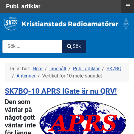
≡
Publ. artiklar
Sök
Sök
Du är här:
Hem
Innehåll
Publ. artiklar
SK7BQ
Antenner
Vertikal för 10-metersbandet
SK7BQ-10 APRS IGate är nu QRV!
Den som
väntar på
något gott
väntar inte
för länge