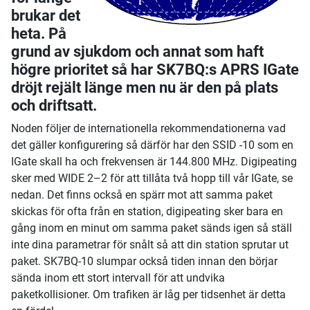
brukar det
heta. På
grund av sjukdom och annat som haft
högre prioritet så har SK7BQ:s APRS IGate
dröjt rejält länge men nu är den på plats
och driftsatt.
Noden följer de internationella rekommendationerna vad
det gäller konfigurering så därför har den SSID -10 som en
IGate skall ha och frekvensen är 144.800 MHz. Digipeating
sker med WIDE 2–2 för att tillåta två hopp till vår IGate, se
nedan. Det finns också en spärr mot att samma paket
skickas för ofta från en station, digipeating sker bara en
gång inom en minut om samma paket sänds igen så ställ
inte dina parametrar för snålt så att din station sprutar ut
paket. SK7BQ-10 slumpar också tiden innan den börjar
sända inom ett stort intervall för att undvika
paketkollisioner. Om trafiken är låg per tidsenhet är detta