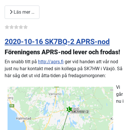
Läs mer …
2020-10-16 SK7BQ-2 APRS-nod
Föreningens APRS-nod lever och frodas!
En snabb titt på
http://aprs.fi
ger vid handen att vår nod
just nu har kontakt med sin kollega på SK7HW i Växjö. Så
här såg det ut vid åtta-tiden på fredagsmorgonen:
Vi
går
nu i