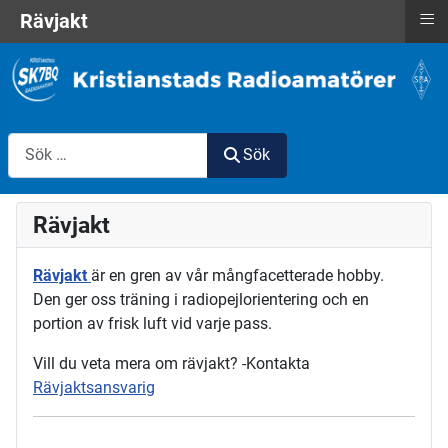
≡
Rävjakt
Sök
Sök
Rävjakt
Rävjakt
är en gren av vår
mångfacetterade hobby.
Den ger oss träning i radiopejlorientering och en
portion av frisk luft vid varje pass.
Vill du veta mera om rävjakt? -Kontakta
Rävjaktsansvarig